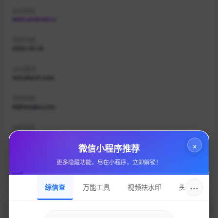
站点域名
www.airdroid.cn
收录日期
2024-10-16
DNS服务
ns3.dnsv2.com
持有邮箱
hi@tongbu.com
持有名称
厦门爱尔卓科技有限公司
×
微信小程序推荐
域名注册
更多隐藏功能，尽在小程序，立即解锁！
厦门易名科技股份有限公司
···
综信查
万能工具
视频祛水印
头像圈
加入的好处