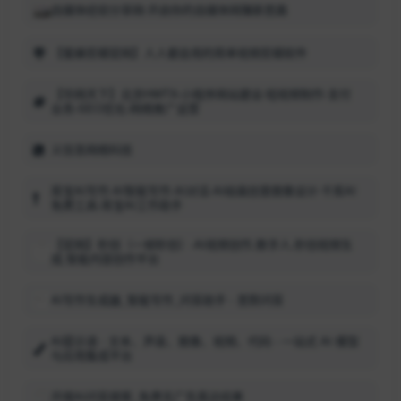
自媒体经验分享网-开启你的自媒体网赚新思路
【蜜蜂剪辑官网】人人都会用的简单视频剪辑软件
【华网天下】北京HWTX-小程序网站建设-短视频制作-支付
业务-SEO优化-网络推广运营
义信圣网络科技
库宝AI写作-AI智能写作-AI对话-AI绘画创意图像设计-千库AI
免费工具-库宝AI工作助手
【官网】秒创（一帧秒创）-AI视频创作,数字人,秒创视频生
成,智能内容创作平台
AI写作生成器_智能写作_问答助手 - 思默问答
AI提示语 - 文本、声音、图像、视频、代码 - 一站式 AI 模型
与应用集成平台
开搜AI问答搜索_免费无广告直达结果