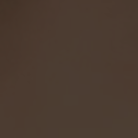
的客服团队始终保持在线，保证用户在交易中如遇到任何问题
都能得到及时的协助与解答。 同时，该平台的评价系统也极为
有效，用户在完成交易后可对买卖双方进行评分与评价。这不
仅促进了良性竞争，也增强了用户间的互信，从而进一步提升
平台的整体信誉度。 四、展望未来 展望未来，军师发卡网的发
展潜力依然不可小觑。随着技术的不断进步，尤其是区块链和
人工智能等新兴技术的应用，数字商品的交
收录于 2025-02-09
货源平台
www.junshifaka.com
访问网站
点赞
[0]
分享
网站数据统计
1
今日点击