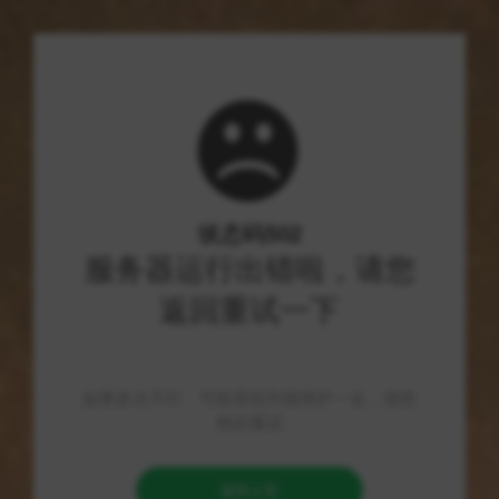
66导航网
优质资源导航，技术分享社区
首页
/
货源平台
/
军师发卡网 - 虚拟数字商品在线自助发货自动销售卡密寄售平台
军师发卡网 - 虚拟数字商品在线自助发货自动
销售卡密寄售平台
军师发卡网是一个专注于虚拟数字商品在线自助发货和自动销
售的卡密寄售平台，旨在为用户提供便捷、高效的数字商品交
易体验。在当今互联网经济快速发展的背景下，虚拟商品交易
的需求与日俱增，军师发卡网应运而生，以满足这一日益增长
的市场需求。 一、平台定位与功能 军师发卡网的核心定位是为
买卖双方提供一个安全、便捷的数字商品交易平台。无论是游
戏账号、充值卡、软件许可，还是其他类型的虚拟商品，平台
凭借其高效的自动化发货系统，能够迅速完成交易，极大地提