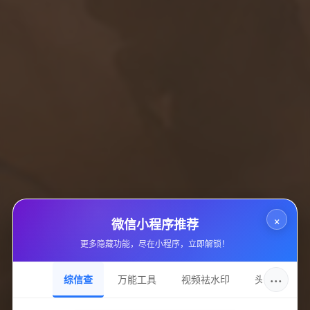
货源平台
站点域名
www.junshifaka.com
收录日期
2025-02-09
DNS服务
ns1.dnsowl.com
持有邮箱
隐私保护
持有名称
隐私保护
×
微信小程序推荐
域名注册
更多隐藏功能，尽在小程序，立即解锁！
namesilo, llc
···
综信查
万能工具
视频祛水印
头像圈
加入的好处