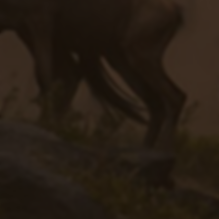
营-低费率发卡
58同城·开放平台
金荣中国-值得信赖贵金属交易平台|现货黄金投资|伦敦金交
易|贵金属投资开户首选平台
科易网—技术转移和科技创新数智化服务平台
淘宝网上购物
文心智能体平台AgentBuilder | 想象即现实
新势力低价抖音卡盟 | dy业务24小时下单平台 | 全网最低价
24小时自助下单软件 | 抖音卡盟全网最低价稳定卡盟 | 网红
商城24小时下单平台
网易用户个人信息服务平台
集中采购系统-采购数字化-电子采购平台-srm系统-商越科技