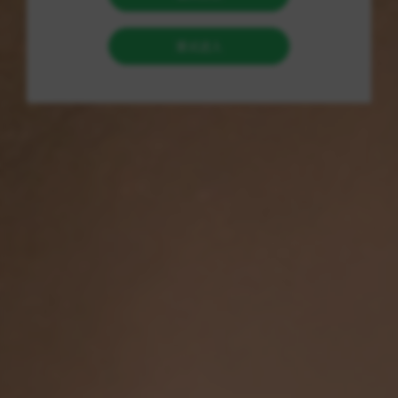
升了用户的购买体验。除了基本的数字商品销售功能，军师发
卡网还提供了一系列附加服务，例如： 1. 自动发货系统：用户
购买商品后，系统即时将卡密或其他虚拟商品通过消息方式发
送给买家，省去传统交易的等待时间。 2. 丰富的商品选择：涵
盖了众多热门游戏、软件及在线服务，以满足多样化的用户需
求。 3. 卖家寄售功能：提供简单高效的方式，允许个人或商家
将自己的数字商品在平台上发布进行寄售，拓宽销售渠道。 4.
安全交易保障：通过完善的用户身份验证和交易反馈机制，保
障买卖双方的权益，降低交易风险。 二、市场背景分析 随着数
字娱乐产业的迅速发展，虚拟商品市场规模持续扩大。许多年
轻消费者既依赖游戏等虚拟商品的体验，也希望通过购买和交
易这些商品来提升个人的使用体验和虚拟形象。因此，军师发
卡网的出现恰如其时，为这一市场提供了便捷有效的解决方
案。 特别是在疫情期间，线上活动的增加为数字商品销售带来
了新的机遇。越来越多的人选择在家玩游戏并通过虚拟货币购
买道具，进一步推动了虚拟商品交易的繁荣。军师发卡网顺应
这一趋势，积极布局，迅速崭露头角，成为行业中的佼佼者。
三、用户体验与反馈 军师发卡网对用户体验的重视程度不言而
喻。平台通过简洁明了的界面设计，确保用户在使用过程中既
能轻松操作，又能迅速找到所需商品。用户反馈显示，大部分
交易能够在秒级内完成，使得买家纷纷拍手称赞。此外，平台